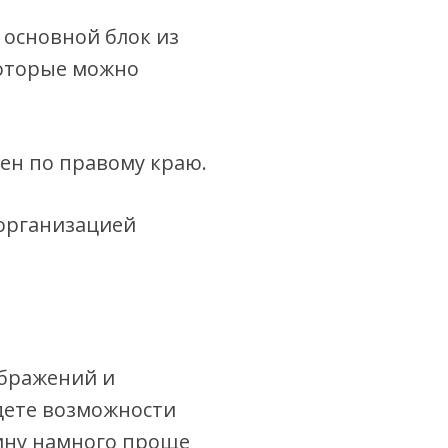
 основной блок из
которые можно
нен по правому краю.
 организацией
ображений и
дете возможности
ину намного проще