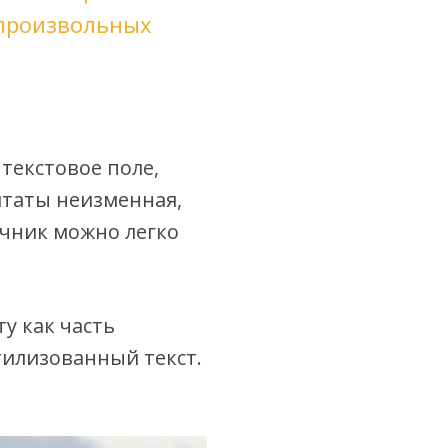
 произвольных
текстовое поле,
итаты неизменная,
очник можно легко
у как часть
тилизованный текст.